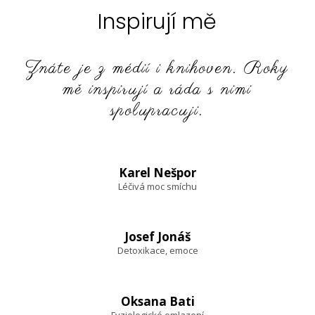
Inspirují mě
Znáte je z médií i knihoven. Roky
mě inspirují a ráda s nimi
spolupracuji.
Karel Nešpor
Léčivá moc smíchu
Josef Jonáš
Detoxikace, emoce
Oksana Bati