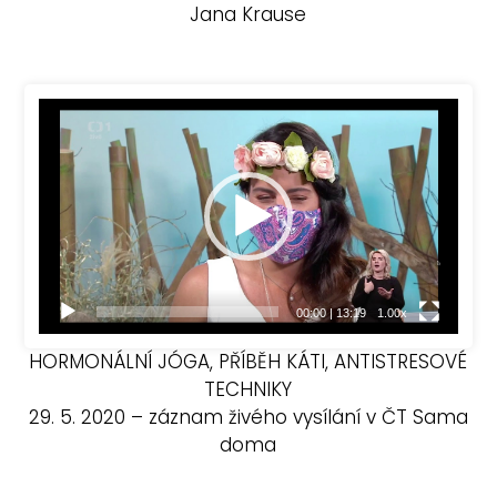
Jana Krause
Video
přehrávač
00:00
|
13:19
1.00x
HORMONÁLNÍ JÓGA, PŘÍBĚH KÁTI, ANTISTRESOVÉ
TECHNIKY
29. 5. 2020 – záznam živého vysílání v ČT Sama
doma