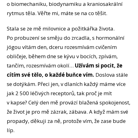
o biomechaniku, biodynamiku a kraniosakrální
rytmus těla. Věřte mi, máte se na co těšit.
Stala se ze mě milovnice a požitkářka života.
Po probuzení se směju do zrcadla, s hormonální
jógou vítám den, dceru rozesmívám cvičením
obličeje, během dne se kývu v bocích, zpívám,
tančím, rozesmívám okolí…
Užívám si pocit, že
cítím své tělo, o každé buňce vím.
Doslova stále
se dotýkám. Přeci jen, v dlaních každý máme více
jak 2 500 léčivých receptorů, tak proč je mít
v kapse? Celý den mě provází blažená spokojenost,
že život je pro mě zázrak, zábava. A když mám své
propady, děkuji za ně, protože vím, že zase bude
líp.