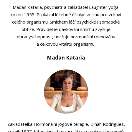
Madan Kataria, psychiatr a zakladatel Laughter yoga,
rozen 1955. Prokázal léčebné účinky smíchu pro zdraví
celého organismu. Smíchem léčí psychické i somatické
obtíže. Pravidelné dávkování smíchu zvyšuje
obranyschopnost, udržuje hormonální rovnováhu
a celkovou vitalitu organismu.
Madan Kataria
Zakladatelka Hormonální jógové terapie, Dinah Rodrigues,
ročník 1927. Intenzivní stimulace žláz se sekrecí hormonů