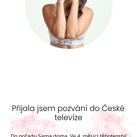
Přijala jsem pozvání do České
televize
Do pořadu Sama doma. Ve 4. měsíci těhotenství