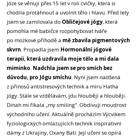
Józe se věnuji přes 15 let v roli cvičky, která si
chodila protáhnout a uvolnit tělo i hlavu. Před lety
jsem se zamilovala do
Obličejové jógy
, která
pomohla mé babičce rozpohybovat tváře
po mozkové příhodě a
mě zbavila pigmentových
skvrn
. Propadla jsem
Hormonální jógové
terapii, která uzdravila moje tělo a mi dala
miminko
.
Nadchla jsem se pro smích bez
důvodu, pro Jógu smíchu
. Nyní jsem nadšená
z přínosů antistresových technik a míru Hatha
jógy. Stále se vzdělávám, jdu hlouběji a hlouběji.
Dinah mi říkala „my smiling". Obdivuji moudrost
východního učení. Aktuálně procházím Výcvikem
fyziologických omlazujících technik inspirativní
dámy z Ukrajiny, Oxany Bati. Její učení se opírá