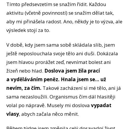
Tímto předsevzetím se snažím řídit. Každou
aktivitu (včetně povinností) se snažím dělat tak,
aby mi přinášela radost. Ano, někdy je to výzva, ale
výsledek stojí za to.
V době, kdy jsem sama sobě skládala slib, jsem
ještě neposlouchala svoje tělo ani duši. Dokázala
jsem hlavou prorážet zeď, nevnímat bolest ani
žízeň nebo hlad.
Doslova jsem žila prací
a vyděláváním peněz. Hnala jsem se... už
nevím, za čím.
Takové zacházení si mé tělo, ani já
sama nezasloužili. Organismus čím dál hlasitěji
volal po nápravě. Musely mi doslova
vypadat
vlasy
, abych začala něco měnit.
Během týdne jsem změnila celý dosavadní život.