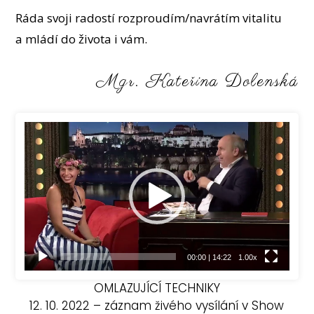
Ráda svoji radostí rozproudím/navrátím vitalitu
a mládí do života i vám.
Mgr. Kateřina Dolenská
Video
přehrávač
00:00
|
14:22
1.00x
OMLAZUJÍCÍ TECHNIKY
12. 10. 2022 – záznam živého vysílání v Show