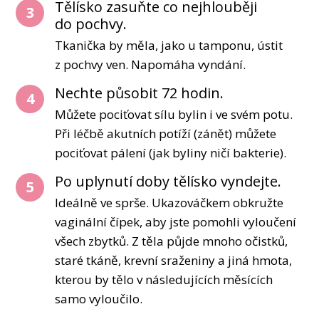
Tělísko zasuňte co nejhlouběji
3
do pochvy.
Tkanička by měla, jako u tamponu, ústit
z pochvy ven. Napomáha vyndání.
Nechte působit 72 hodin.
4
Můžete pociťovat sílu bylin i ve svém potu.
Při léčbě akutních potíží (zánět) můžete
pociťovat pálení (jak byliny ničí bakterie).
Po uplynutí doby tělísko vyndejte.
5
Ideálně ve sprše. Ukazováčkem obkružte
vaginální čípek, aby jste pomohli vyloučení
všech zbytků. Z těla půjde mnoho očistků,
staré tkáně, krevní sraženiny a jiná hmota,
kterou by tělo v následujících měsících
samo vyloučilo.