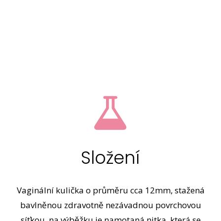
Složení
Vaginální kulička o průměru cca 12mm, stažená
bavlněnou zdravotně nezávadnou povrchovou
síťkou, na výběžku je namotaná nitka, která se