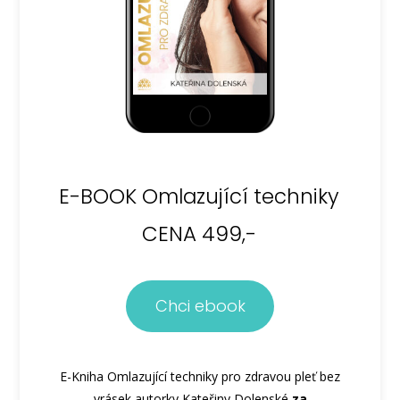
E-BOOK Omlazující techniky
CENA 499,-
Chci ebook
E-Kniha Omlazující techniky pro zdravou pleť bez
vrásek autorky Kateřiny Dolenské
za