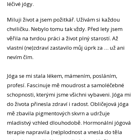
léčivé jógy.
Miluji život a jsem požitkář. Užívám si každou
chviličku. Nebylo tomu tak vždy. Před lety jsem
věřila na tvrdou práci a život plný starostí. Až
vlastní (ne)zdraví zastavilo můj úprk za … už ani
nevím čím.
Jóga se mi stala lékem, mámením, posláním,
profesí. Fascinuje mě moudrost a samoléčebné
schopnosti, kterými jsme všichni vybaveni. Jóga mi
do života přinesla zdraví i radost. Obličejová jóga
mě zbavila pigmentových skvrn a udržuje
mladistvý vzhled dlouhodobě. Hormonální jógová
terapie napravila (ne)plodnost a vnesla do těla