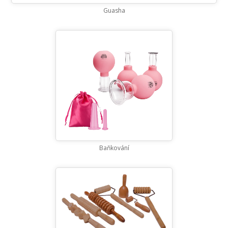
Guasha
Baňkování