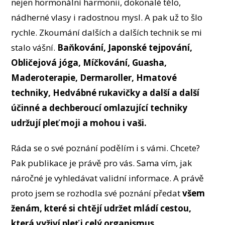
nejen hormonální harmonii, dokonalé tělo,
nádherné vlasy i radostnou mysl. A pak už to šlo
rychle. Zkoumání dalších a dalších technik se mi
stalo vášní.
Baňkování, Japonské tejpování,
Obličejová jóga, Míčkování, Guasha,
Maderoterapie, Dermaroller, Hmatové
techniky, Hedvábné rukavičky a další a další
účinné a dechberoucí omlazující techniky
udržují pleť moji a mohou i vaši.
Ráda se o své poznání podělím i s vámi. Chcete?
Pak publikace je právě pro vás. Sama vím, jak
náročné je vyhledávat validní informace. A právě
proto jsem se rozhodla své poznání předat
všem
ženám, které si chtějí udržet mládí cestou,
která vyživí pleť i celý organismus.