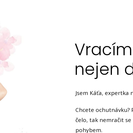
Vracím
nejen d
Jsem Káťa, expertka 
Chcete ochutnávku? 
čelo, tak nemračit se 
pohybem.